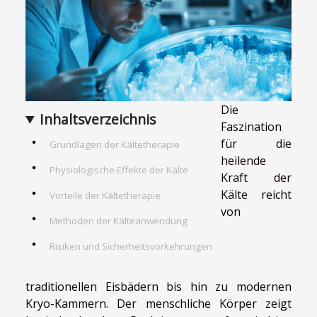
Die
Inhaltsverzeichnis
Faszination
für die
Grundlagen der Kältetherapie
heilende
Physiologische Effekte der Kälte
Kraft der
Kälte reicht
Vorteile der Kältetherapie
von
Methoden der Kälteanwendung
Risiken und Sicherheitsvorkehrungen
traditionellen Eisbädern bis hin zu modernen
Kryo-Kammern. Der menschliche Körper zeigt