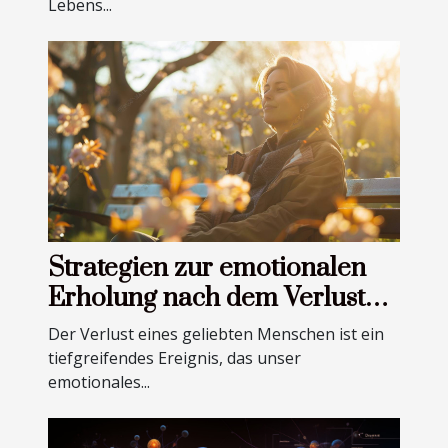
Lebens...
Strategien zur emotionalen
Erholung nach dem Verlust
eines Angehörigen
Der Verlust eines geliebten Menschen ist ein
tiefgreifendes Ereignis, das unser
emotionales...