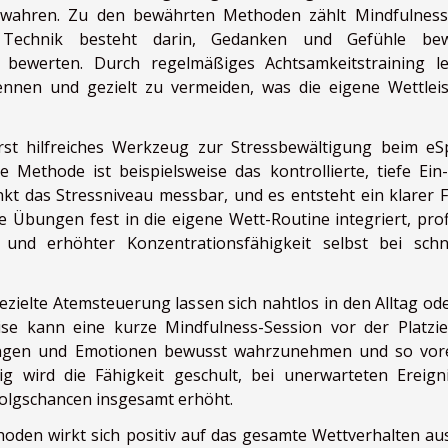
wahren. Zu den bewährten Methoden zählt Mindfulness
 Technik besteht darin, Gedanken und Gefühle bew
bewerten. Durch regelmäßiges Achtsamkeitstraining l
nnen und gezielt zu vermeiden, was die eigene Wettlei
st hilfreiches Werkzeug zur Stressbewältigung beim eS
e Methode ist beispielsweise das kontrollierte, tiefe Ein
kt das Stressniveau messbar, und es entsteht ein klarer 
Übungen fest in die eigene Wett-Routine integriert, profi
 und erhöhter Konzentrationsfähigkeit selbst bei schn
ielte Atemsteuerung lassen sich nahtlos in den Alltag ode
ise kann eine kurze Mindfulness-Session vor der Platzi
tungen und Emotionen bewusst wahrzunehmen und so vore
ig wird die Fähigkeit geschult, bei unerwarteten Ereign
rfolgschancen insgesamt erhöht.
den wirkt sich positiv auf das gesamte Wettverhalten aus