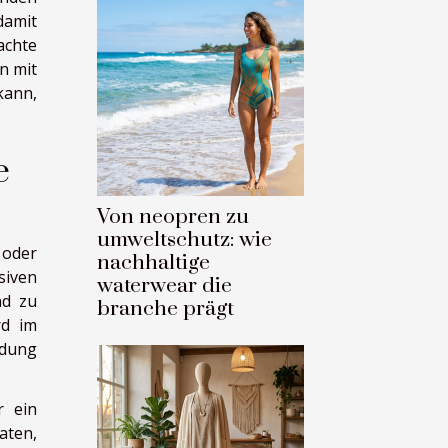
damit
chte
n mit
kann,
e
Von neopren zu
umweltschutz: wie
 oder
nachhaltige
siven
waterwear die
nd zu
branche prägt
rd im
ndung
r ein
aten,