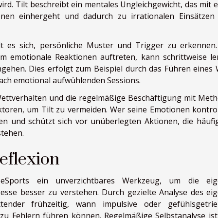
wird. Tilt beschreibt ein mentales Ungleichgewicht, das mit 
onen einhergeht und dadurch zu irrationalen Einsätzen
lt es sich, persönliche Muster und Trigger zu erkennen
emotionale Reaktionen auftreten, kann schrittweise le
gehen. Dies erfolgt zum Beispiel durch das Führen eines 
ach emotional aufwühlenden Sessions.
Wettverhalten und die regelmäßige Beschäftigung mit Met
toren, um Tilt zu vermeiden. Wer seine Emotionen kontroll
ngen und schützt sich vor unüberlegten Aktionen, die häufi
stehen.
eflexion
 eSports ein unverzichtbares Werkzeug, um die ei
sse besser zu verstehen. Durch gezielte Analyse des ei
ender frühzeitig, wann impulsive oder gefühlsgetri
g zu Fehlern führen können. Regelmäßige Selbstanalyse ist