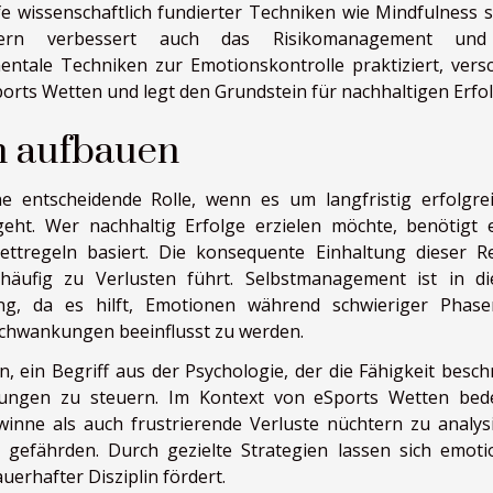
e wissenschaftlich fundierter Techniken wie Mindfulness s
dern verbessert auch das Risikomanagement und
ntale Techniken zur Emotionskontrolle praktiziert, versc
ports Wetten und legt den Grundstein für nachhaltigen Erfol
in aufbauen
ne entscheidende Rolle, wenn es um langfristig erfolgre
ht. Wer nachhaltig Erfolge erzielen möchte, benötigt 
ettregeln basiert. Die konsequente Einhaltung dieser R
 häufig zu Verlusten führt. Selbstmanagement ist in d
g, da es hilft, Emotionen während schwieriger Phas
 Schwankungen beeinflusst zu werden.
n, ein Begriff aus der Psychologie, der die Fähigkeit beschr
ungen zu steuern. Im Kontext von eSports Wetten bed
winne als auch frustrierende Verluste nüchtern zu analys
 gefährden. Durch gezielte Strategien lassen sich emoti
erhafter Disziplin fördert.