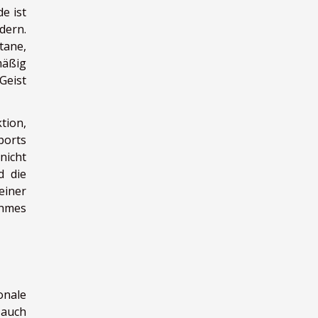
e ist
dern.
tane,
mäßig
Geist
tion,
ports
nicht
d die
einer
ehmes
onale
 auch