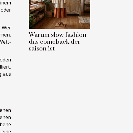
einem
 oder
. Wer
Warum slow fashion
rnen,
das comeback der
Wett-
saison ist
hoden
iert,
g aus
genen
genen
ebene
 eine