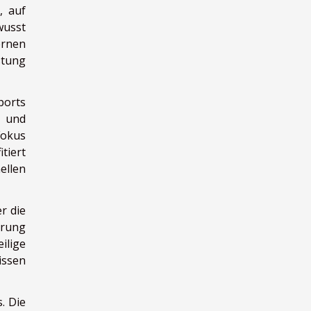
, auf
usst
ernen
stung
ports
- und
Fokus
tiert
ellen
r die
erung
ilige
issen
. Die