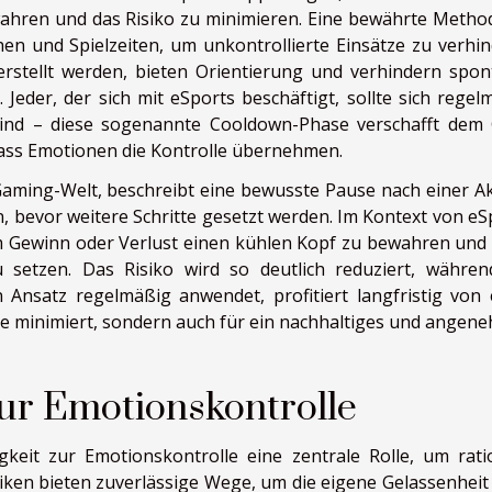
ewahren und das Risiko zu minimieren. Eine bewährte Method
hen und Spielzeiten, um unkontrollierte Einsätze zu verhin
erstellt werden, bieten Orientierung und verhindern spon
 Jeder, der sich mit eSports beschäftigt, sollte sich regel
ind – diese sogenannte Cooldown-Phase verschafft dem 
ass Emotionen die Kontrolle übernehmen.
Gaming-Welt, beschreibt eine bewusste Pause nach einer Ak
n, bevor weitere Schritte gesetzt werden. Im Kontext von eS
em Gewinn oder Verlust einen kühlen Kopf zu bewahren und 
 setzen. Das Risiko wird so deutlich reduziert, währen
n Ansatz regelmäßig anwendet, profitiert langfristig von 
uste minimiert, sondern auch für ein nachhaltiges und angen
ur Emotionskontrolle
gkeit zur Emotionskontrolle eine zentrale Rolle, um rati
iken bieten zuverlässige Wege, um die eigene Gelassenheit