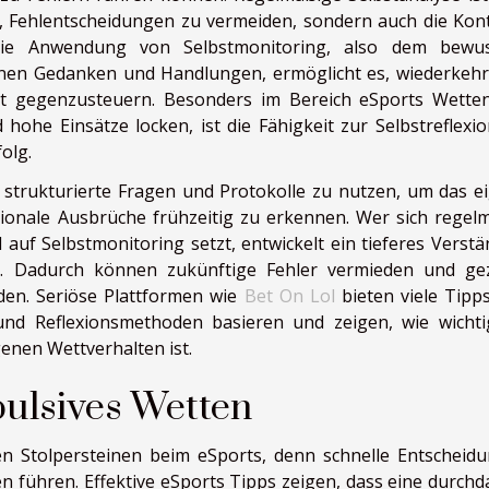
ft, Fehlentscheidungen zu vermeiden, sondern auch die Kont
Die Anwendung von Selbstmonitoring, also dem bewu
nen Gedanken und Handlungen, ermöglicht es, wiederkeh
ielt gegenzusteuern. Besonders im Bereich eSports Wette
hohe Einsätze locken, ist die Fähigkeit zur Selbstreflexio
olg.
, strukturierte Fragen und Protokolle zu nutzen, um das e
ionale Ausbrüche frühzeitig zu erkennen. Wer sich regel
auf Selbstmonitoring setzt, entwickelt ein tieferes Verstä
. Dadurch können zukünftige Fehler vermieden und gez
en. Seriöse Plattformen wie
Bet On Lol
bieten viele Tipp
 und Reflexionsmethoden basieren und zeigen, wie wichti
nen Wettverhalten ist.
pulsives Wetten
en Stolpersteinen beim eSports, denn schnelle Entscheid
 führen. Effektive eSports Tipps zeigen, dass eine durchd