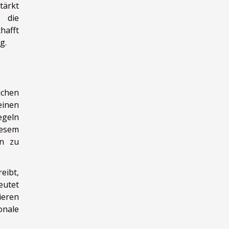
tärkt
 die
hafft
g.
ichen
einen
egeln
iesem
en zu
eibt,
eutet
ieren
onale