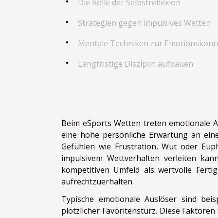
Die Rolle der Selbstreflexion
Strategien gegen impulsives Wetten
Mentale Techniken zur Emotionskontr
Langfristige Disziplin aufbauen
Beim eSports Wetten treten emotionale A
eine hohe persönliche Erwartung an eine
Gefühlen wie Frustration, Wut oder Eup
impulsivem Wettverhalten verleiten kann
kompetitiven Umfeld als wertvolle Fertig
aufrechtzuerhalten.
Typische emotionale Auslöser sind beis
plötzlicher Favoritensturz. Diese Faktoren