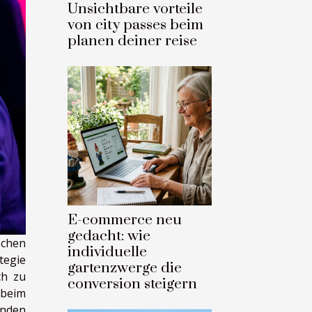
Unsichtbare vorteile
von city passes beim
planen deiner reise
E-commerce neu
gedacht: wie
chen
individuelle
tegie
gartenzwerge die
ch zu
conversion steigern
 beim
enden