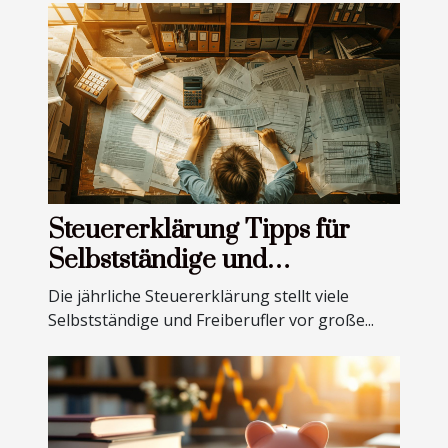
Steuererklärung Tipps für
Selbstständige und
Freiberufler
Die jährliche Steuererklärung stellt viele
Selbstständige und Freiberufler vor große...