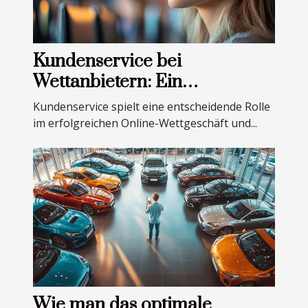
Kundenservice bei
Wettanbietern: Ein
entscheidender Faktor
Kundenservice spielt eine entscheidende Rolle
im erfolgreichen Online-Wettgeschäft und...
Wie man das optimale