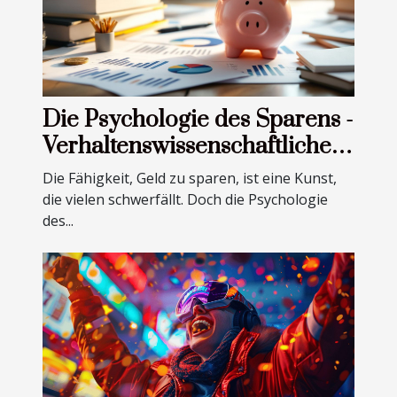
Die Psychologie des Sparens -
Verhaltenswissenschaftliche
Tipps um mehr Geld zu
Die Fähigkeit, Geld zu sparen, ist eine Kunst,
sparen
die vielen schwerfällt. Doch die Psychologie
des...