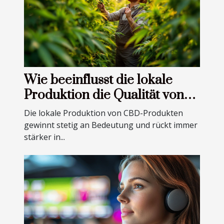
Wie beeinflusst die lokale
Produktion die Qualität von
CBD-Produkten?
Die lokale Produktion von CBD-Produkten
gewinnt stetig an Bedeutung und rückt immer
stärker in...