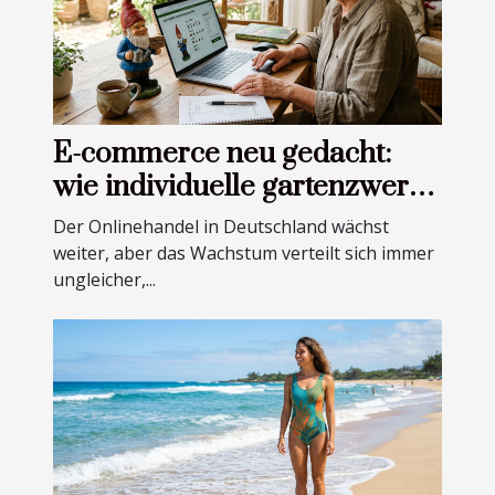
E-commerce neu gedacht:
wie individuelle gartenzwerge
die conversion steigern
Der Onlinehandel in Deutschland wächst
weiter, aber das Wachstum verteilt sich immer
ungleicher,...