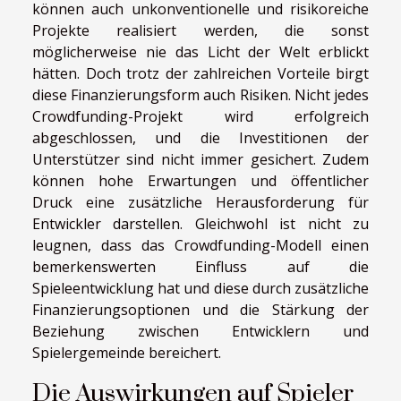
können auch unkonventionelle und risikoreiche
Projekte realisiert werden, die sonst
möglicherweise nie das Licht der Welt erblickt
hätten. Doch trotz der zahlreichen Vorteile birgt
diese Finanzierungsform auch Risiken. Nicht jedes
Crowdfunding-Projekt wird erfolgreich
abgeschlossen, und die Investitionen der
Unterstützer sind nicht immer gesichert. Zudem
können hohe Erwartungen und öffentlicher
Druck eine zusätzliche Herausforderung für
Entwickler darstellen. Gleichwohl ist nicht zu
leugnen, dass das Crowdfunding-Modell einen
bemerkenswerten Einfluss auf die
Spieleentwicklung hat und diese durch zusätzliche
Finanzierungsoptionen und die Stärkung der
Beziehung zwischen Entwicklern und
Spielergemeinde bereichert.
Die Auswirkungen auf Spieler