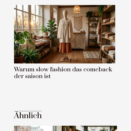
Warum slow fashion das comeback
der saison ist
Ähnlich