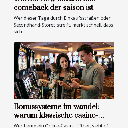
comeback der saison ist
Wer dieser Tage durch Einkaufsstraßen oder
Secondhand-Stores streift, merkt schnell, dass
sich...
Bonussysteme im wandel:
warum klassische casino-
prämien ins hintertreffen
Wer heute ein Online-Casino öffnet, sieht oft