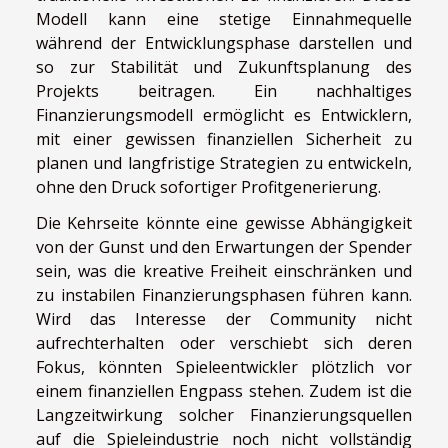
Modell kann eine stetige Einnahmequelle
während der Entwicklungsphase darstellen und
so zur Stabilität und Zukunftsplanung des
Projekts beitragen. Ein nachhaltiges
Finanzierungsmodell ermöglicht es Entwicklern,
mit einer gewissen finanziellen Sicherheit zu
planen und langfristige Strategien zu entwickeln,
ohne den Druck sofortiger Profitgenerierung.
Die Kehrseite könnte eine gewisse Abhängigkeit
von der Gunst und den Erwartungen der Spender
sein, was die kreative Freiheit einschränken und
zu instabilen Finanzierungsphasen führen kann.
Wird das Interesse der Community nicht
aufrechterhalten oder verschiebt sich deren
Fokus, könnten Spieleentwickler plötzlich vor
einem finanziellen Engpass stehen. Zudem ist die
Langzeitwirkung solcher Finanzierungsquellen
auf die Spieleindustrie noch nicht vollständig