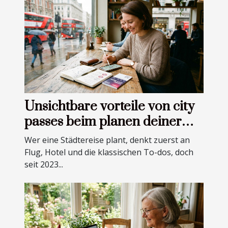
Unsichtbare vorteile von city
passes beim planen deiner
reise
Wer eine Städtereise plant, denkt zuerst an
Flug, Hotel und die klassischen To-dos, doch
seit 2023...