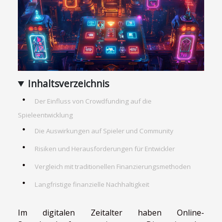
Inhaltsverzeichnis
Der Einfluss von Crowdfunding auf die
Spieleentwicklung
Die Auswirkungen auf Spieler und Community
Risiken und Herausforderungen für Entwickler
Vergleich mit traditionellen Finanzierungsmethoden
Langfristige finanzielle Nachhaltigkeit
Im digitalen Zeitalter haben Online-