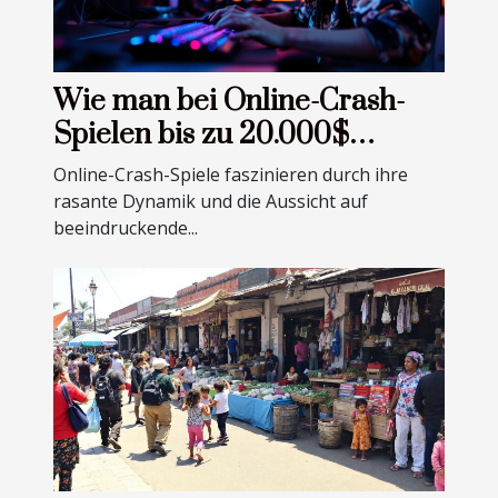
Wie man bei Online-Crash-
Spielen bis zu 20.000$
gewinnen kann
Online-Crash-Spiele faszinieren durch ihre
rasante Dynamik und die Aussicht auf
beeindruckende...