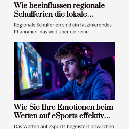
Wie beeinflussen regionale
Schulferien die lokale
Wirtschaft?
Regionale Schulferien sind ein faszinierendes
Phänomen, das weit über die reine...
Wie Sie Ihre Emotionen beim
Wetten auf eSports effektiv
kontrollieren
Das Wetten auf eSports begeistert inzwischen