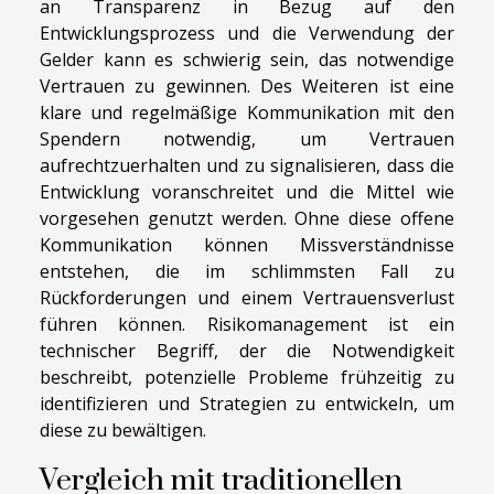
an Transparenz in Bezug auf den
Entwicklungsprozess und die Verwendung der
Gelder kann es schwierig sein, das notwendige
Vertrauen zu gewinnen. Des Weiteren ist eine
klare und regelmäßige Kommunikation mit den
Spendern notwendig, um Vertrauen
aufrechtzuerhalten und zu signalisieren, dass die
Entwicklung voranschreitet und die Mittel wie
vorgesehen genutzt werden. Ohne diese offene
Kommunikation können Missverständnisse
entstehen, die im schlimmsten Fall zu
Rückforderungen und einem Vertrauensverlust
führen können. Risikomanagement ist ein
technischer Begriff, der die Notwendigkeit
beschreibt, potenzielle Probleme frühzeitig zu
identifizieren und Strategien zu entwickeln, um
diese zu bewältigen.
Vergleich mit traditionellen