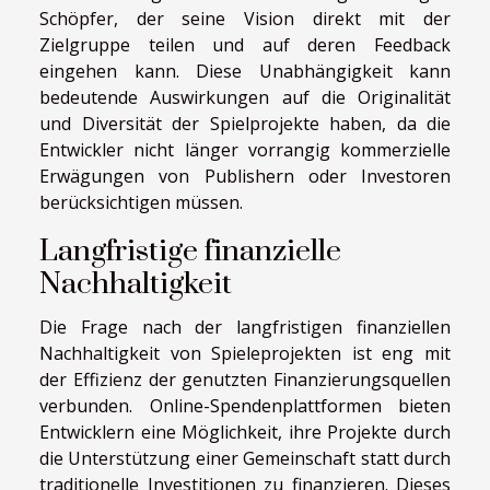
Schöpfer, der seine Vision direkt mit der
Zielgruppe teilen und auf deren Feedback
eingehen kann. Diese Unabhängigkeit kann
bedeutende Auswirkungen auf die Originalität
und Diversität der Spielprojekte haben, da die
Entwickler nicht länger vorrangig kommerzielle
Erwägungen von Publishern oder Investoren
berücksichtigen müssen.
Langfristige finanzielle
Nachhaltigkeit
Die Frage nach der langfristigen finanziellen
Nachhaltigkeit von Spieleprojekten ist eng mit
der Effizienz der genutzten Finanzierungsquellen
verbunden. Online-Spendenplattformen bieten
Entwicklern eine Möglichkeit, ihre Projekte durch
die Unterstützung einer Gemeinschaft statt durch
traditionelle Investitionen zu finanzieren. Dieses