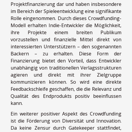
Projektfinanzierung dar und haben insbesondere
im Bereich der Spieleentwicklung eine signifikante
Rolle eingenommen. Durch dieses Crowdfunding-
Modell erhalten Indie-Entwickler die Möglichkeit,
ihre Projekte einem breiten Publikum
vorzustellen und finanzielle Mittel direkt von
interessierten Unterstützern – den sogenannten
Backern – zu erhalten. Diese Form der
Finanzierung bietet den Vorteil, dass Entwickler
unabhängig von traditionellen Verlagsstrukturen
agieren und direkt mit ihrer Zielgruppe
kommunizieren können. So wird eine direkte
Feedbackschleife geschaffen, die die Relevanz und
Qualität des Endprodukts positiv beeinflussen
kann.
Ein weiterer positiver Aspekt des Crowdfunding
ist die Förderung von Diversität und Innovation.
Da keine Zensur durch Gatekeeper stattfindet,