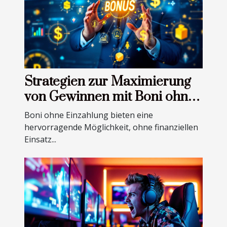
Strategien zur Maximierung
von Gewinnen mit Boni ohne
Einzahlung
Boni ohne Einzahlung bieten eine
hervorragende Möglichkeit, ohne finanziellen
Einsatz...