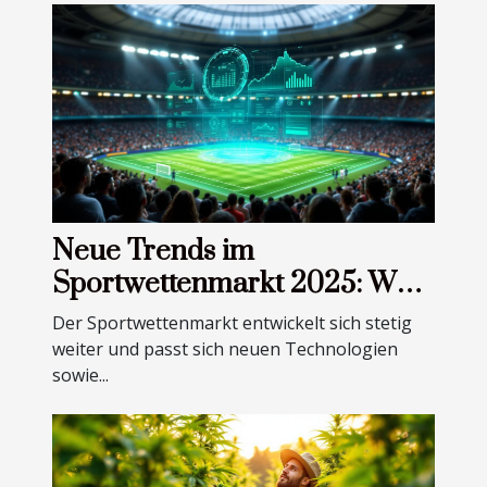
Neue Trends im
Sportwettenmarkt 2025: Was
zu erwarten ist
Der Sportwettenmarkt entwickelt sich stetig
weiter und passt sich neuen Technologien
sowie...