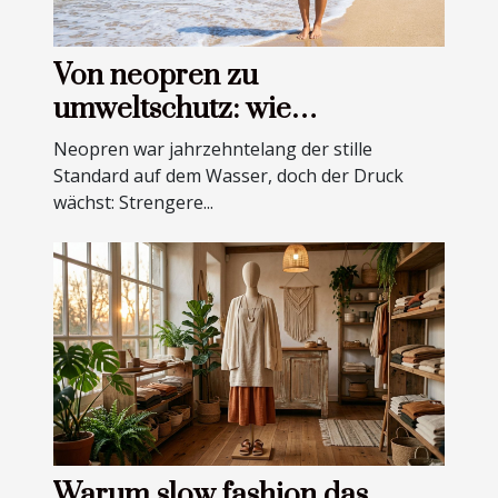
Von neopren zu
umweltschutz: wie
nachhaltige waterwear die
Neopren war jahrzehntelang der stille
branche prägt
Standard auf dem Wasser, doch der Druck
wächst: Strengere...
Warum slow fashion das